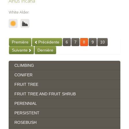
Alnus Incana
White Alder
Première
Précédente
6
7
8
9
10
Suivante
Dernière
CLIMBING
CONIFER
FRUIT TREE
FRUIT TREE AND FRUIT SHRUB
PERENNIAL
PERSISTENT
ROSEBUSH