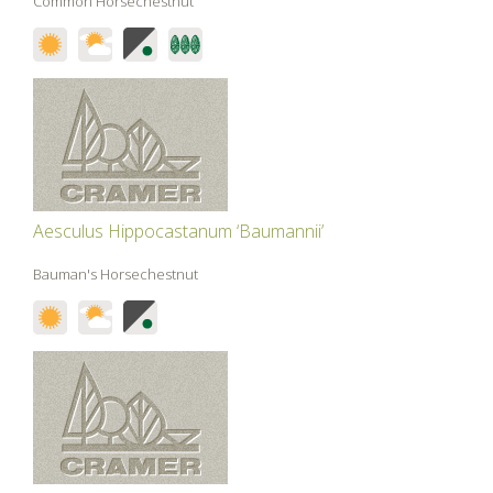
Common Horsechestnut
Aesculus Hippocastanum ‘Baumannii’
Bauman's Horsechestnut