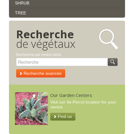
SHRUB
TREE
Recherche
de végétaux
Recherche par mot(s) clé(s)
Recherche avancée
Our Garden Centers
Visit our Ile-Perrot location for your
cactus.
Find us