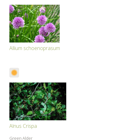
Allium schoenoprasum
Alnus Crispa
Green Alder