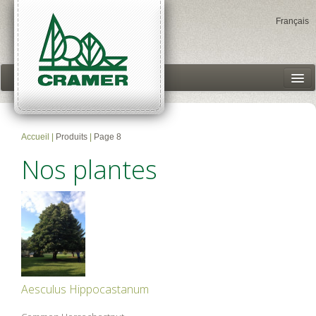
Français
Garden Centers
Products
Accueil
|
Produits
|
Page 8
Our story
Nos plantes
Accès client
Aesculus Hippocastanum