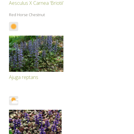
Aesculus X Carnea ‘Briotii’
Red Horse Chestnut
Ajuga reptans