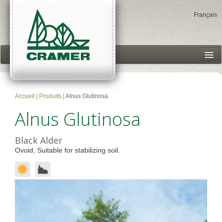
Français
Garden Centers
Products
Accueil
|
Produits
|
Alnus Glutinosa
Our story
Alnus Glutinosa
Accès client
Black Alder
Ovoid, Suitable for stabilizing soil.