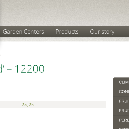
Garden Centers
Products
Our story
0
d’ – 12200
CLIM
CON
FRUI
3a
,
3b
FRUI
PERE