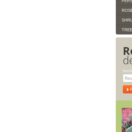
PERS
ROS
SHR
TRE
R
d
Reche