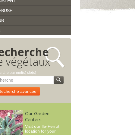
ISTENT
EBUSH
UB
E
echerche
e végétaux
rche par mot(s) clé(s)
Recherche avancée
Our Garden
Centers
Visit our Ile-Perrot
location for your