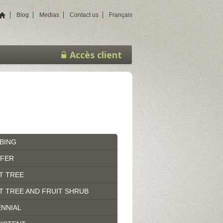
Blog
Medias
Contact us
Français
Accès client
BING
IFER
T TREE
T TREE AND FRUIT SHRUB
NNIAL