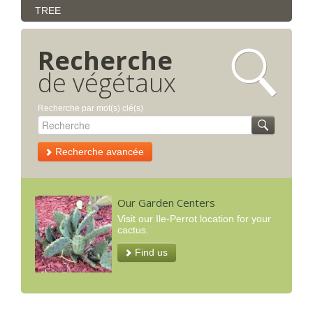
TREE
Recherche
de végétaux
Recherche par mot(s) clé(s)
Recherche avancée
Our Garden Centers
Visit our Ile-Perrot location for your
cactus.
Find us