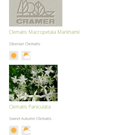
Clematis Macropetala Markhamii
Siberian Clematis
Clematis Paniculata
Sweet Autumn Clematis