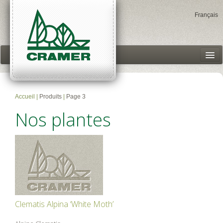
Français
Garden Centers
Products
Accueil
|
Produits
|
Page 3
Our story
Nos plantes
Accès client
Clematis Alpina ‘White Moth’