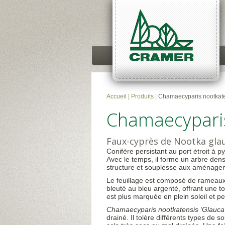
Accueil
|
Produits
|
Chamaecyparis nootkat
Chamaecyparis
Faux-cyprès de Nootka gla
Conifère persistant au port étroit à
Avec le temps, il forme un arbre dens
structure et souplesse aux aménage
Le feuillage est composé de rameaux a
bleuté au bleu argenté, offrant une to
est plus marquée en plein soleil et p
Chamaecyparis nootkatensis ‘Glauca
drainé. Il tolère différents types de