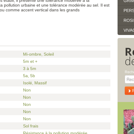
is établi, il présente une tolérance modérée à la
GRI
 pollution urbaine et une tolérance modérée au sel. Il est
l ou comme accent vertical dans les grands
PERS
ROS
VIVA
R
Mi-ombre, Soleil
d
5m et +
3 à 5m
Reche
5a
,
5b
Isolé, Massif
Non
Non
Non
Non
Non
Sol frais
Résistance à la pollution modérée,