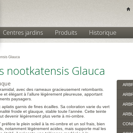
Centres jardins
Produits
Historique
ensis Glauca
 nootkatensis Glauca
uque
ARB
 pyramidal, avec des rameaux gracieusement retombants.
e et élégant à l’allure légèrement pleureuse, apportant
ARBR
ments paysagers.
ARBR
platis garnis de fines écailles. Sa coloration varie du vert
nalité froide et glauque, stable toute l’année. Cette teinte
ARB
eut devenir légèrement plus verte à mi-ombre.
’
préfère le plein soleil à la mi-ombre et un sol frais, bien
CON
 sols, notamment légèrement acides, mais supporte mal les