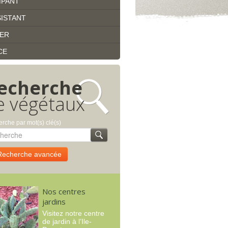
MPANT
ISTANT
IER
CE
echerche
e végétaux
rche par mot(s) clé(s)
Recherche avancée
Nos centres
jardins
Visitez notre centre
de jardin à l’Ile-