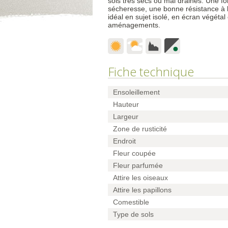
sols très secs ou mal drainés. Une fo
sécheresse, une bonne résistance à la
idéal en sujet isolé, en écran végéta
aménagements.
Fiche technique
Ensoleillement
Hauteur
Largeur
Zone de rusticité
Endroit
Fleur coupée
Fleur parfumée
Attire les oiseaux
Attire les papillons
Comestible
Type de sols