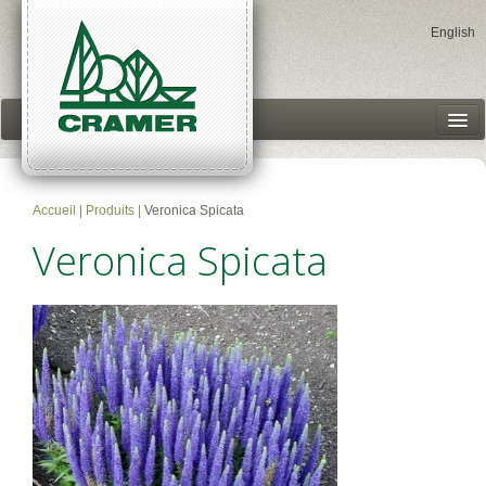
English
Centres jardins
Produits
Accueil
|
Produits
|
Veronica Spicata
Historique
Veronica Spicata
Accès client