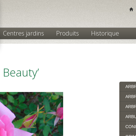
Centres jardins
Produits
Historique
 Beauty’
ARB
ARBR
ARBR
ARB
CON