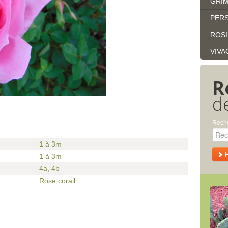
GRI
PERS
ROS
VIVA
R
d
Reche
1 à 3m
1 à 3m
4a
,
4b
Rose corail