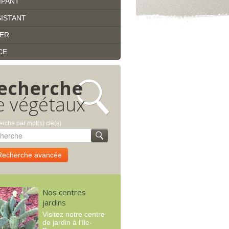
MPANT
ISTANT
IER
CE
echerche
e végétaux
rche par mot(s) clé(s)
Recherche avancée
Nos centres
jardins
Visitez notre centre
de jardin à l’Ile-