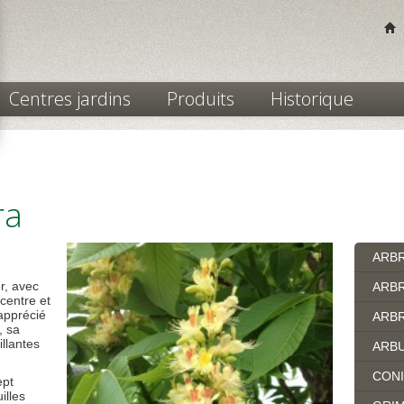
Centres jardins
Produits
Historique
ra
ARB
r, avec
ARBR
 centre et
 apprécié
ARBR
, sa
illantes
ARB
CON
ept
illes