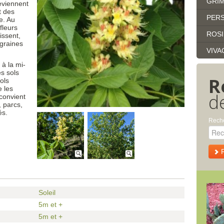
GRI
eviennent
t des
PERS
e. Au
fleurs
ROS
issent,
 graines
VIVA
 à la mi-
s sols
R
sols
e les
d
 convient
 parcs,
és.
Reche
Soleil
5m et +
5m et +