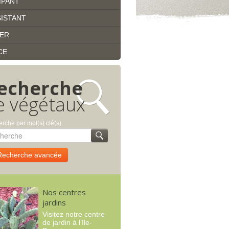
MPANT
ISTANT
IER
CE
echerche
e végétaux
rche par mot(s) clé(s)
Recherche avancée
Nos centres
jardins
Visitez notre centre
de jardin à l’Ile-