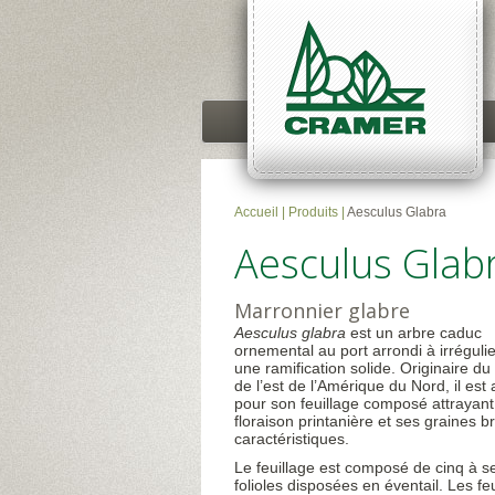
Accueil
|
Produits
|
Aesculus Glabra
Aesculus Glab
Marronnier glabre
Aesculus glabra
est un arbre caduc
ornemental au port arrondi à irrégulie
une ramification solide. Originaire du
de l’est de l’Amérique du Nord, il est
pour son feuillage composé attrayant
floraison printanière et ses graines br
caractéristiques.
Le feuillage est composé de cinq à s
folioles disposées en éventail. Les feu