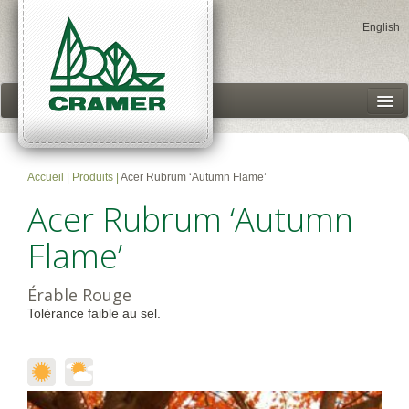
English
Centres jardins
Produits
Accueil
|
Produits
|
Acer Rubrum ‘Autumn Flame’
Historique
Acer Rubrum ‘Autumn
Accès client
Flame’
Érable Rouge
Tolérance faible au sel.