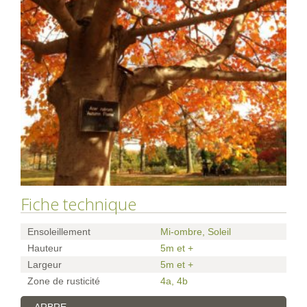
Fiche technique
Ensoleillement
Mi-ombre, Soleil
Hauteur
5m et +
Largeur
5m et +
Zone de rusticité
4a
,
4b