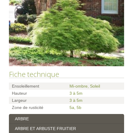
Fiche technique
Ensoleillement
Mi-ombre, Soleil
Hauteur
3 à 5m
Largeur
3 à 5m
Zone de rusticité
5a
,
5b
ARBRE
ARBRE ET ARBUSTE FRUITIER