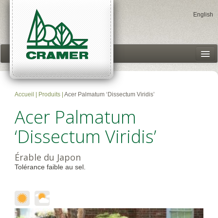
English
Centres jardins
Produits
Accueil
|
Produits
|
Acer Palmatum ‘Dissectum Viridis’
Historique
Acer Palmatum
Accès client
‘Dissectum Viridis’
Érable du Japon
Tolérance faible au sel.