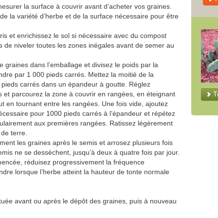
surer la surface à couvrir avant d’acheter vos graines.
e la variété d’herbe et de la surface nécessaire pour être
ris et enrichissez le sol si nécessaire avec du compost
 de niveler toutes les zones inégales avant de semer au
 graines dans l’emballage et divisez le poids par la
dre par 1 000 pieds carrés. Mettez la moitié de la
 pieds carrés dans un épandeur à goutte. Réglez
s et parcourez la zone à couvrir en rangées, en éteignant
T
 en tournant entre les rangées. Une fois vide, ajoutez
 nécessaire pour 1000 pieds carrés à l’épandeur et répétez
culairement aux premières rangées. Ratissez légèrement
 de terre.
nt les graines après le semis et arrosez plusieurs fois
semis ne se dessèchent, jusqu’à deux à quatre fois par jour.
mencée, réduisez progressivement la fréquence
re lorsque l’herbe atteint la hauteur de tonte normale
fectuée avant ou après le dépôt des graines, puis à nouveau