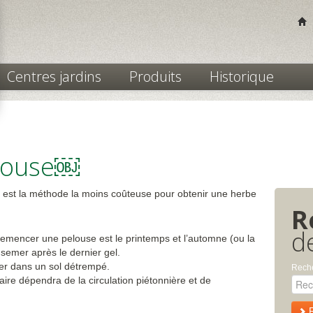
Centres jardins
Produits
Historique
louse￼
est la méthode la moins coûteuse pour obtenir une herbe
R
d
mencer une pelouse est le printemps et l’automne (ou la
 semer après le dernier gel.
r dans un sol détrempé.
Reche
re dépendra de la circulation piétonnière et de