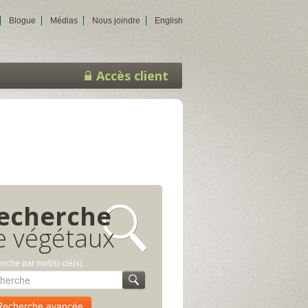
Blogue
Médias
Nous joindre
English
Accès client
echerche
e végétaux
rche par mot(s) clé(s)
Recherche avancée