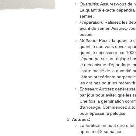
Quantités:
Assurez-vous de me
La quantité exacte dépendra d
semée.
Préparation:
Ratissez les déb
avant de semer. Assurez-vous
besoin.
Méthode:
Pesez la quantité de
quantité que vous devez épan
quantité nécessaire par 1000
l’épandeur sur un réglage ba
le mécanisme d’épandage tout
l’autre moitié de la quantité
l’étape précédente perpendi
les graines pour les recouvrir
Entretien:
Arrosez généreuseme
par jour pour éviter que les 
Une fois la germination com
d’arrosage. Commencez à tond
pour épaissir la pelouse.
Astuces:
La fertilisation peut être ef
après 5 et 9 semaines.